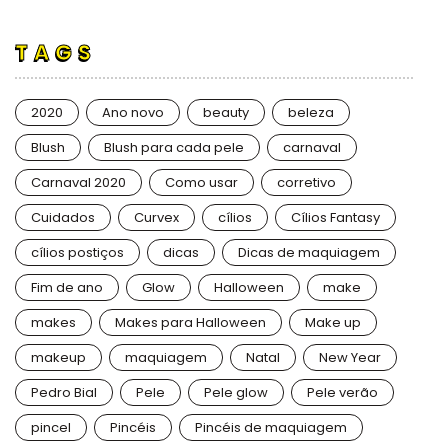
TAGS
2020
Ano novo
beauty
beleza
Blush
Blush para cada pele
carnaval
Carnaval 2020
Como usar
corretivo
Cuidados
Curvex
cílios
Cílios Fantasy
cílios postiços
dicas
Dicas de maquiagem
Fim de ano
Glow
Halloween
make
makes
Makes para Halloween
Make up
makeup
maquiagem
Natal
New Year
Pedro Bial
Pele
Pele glow
Pele verão
pincel
Pincéis
Pincéis de maquiagem