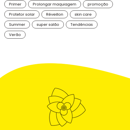
Primer
Prolongar maquiagem
promoção
Protetor solar
Réveillon
skin care
Summer
super salão
Tendências
Verão