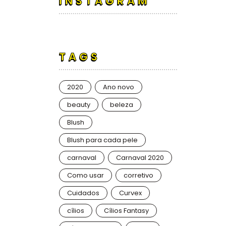
INSTAGRAM
TAGS
2020
Ano novo
beauty
beleza
Blush
Blush para cada pele
carnaval
Carnaval 2020
Como usar
corretivo
Cuidados
Curvex
cílios
Cílios Fantasy