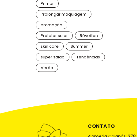
Primer
Prolongar maquiagem
promoção
Protetor solar
Réveillon
skin care
Summer
super salão
Tendências
Verão
CONTATO
Alameda Caiapós, 278