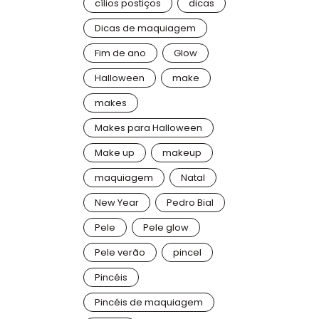
cílios postiços
dicas
Dicas de maquiagem
Fim de ano
Glow
Halloween
make
makes
Makes para Halloween
Make up
makeup
maquiagem
Natal
New Year
Pedro Bial
Pele
Pele glow
Pele verão
pincel
Pincéis
Pincéis de maquiagem